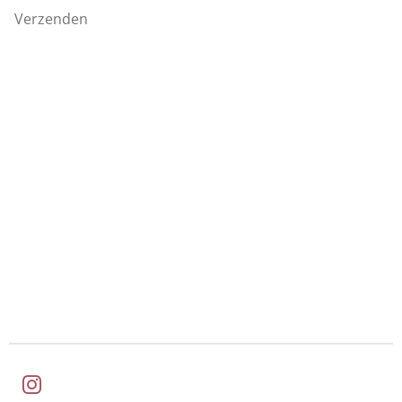
Verzenden
I