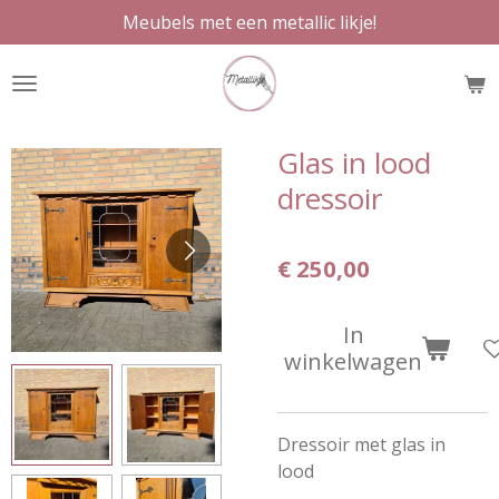
Meubels met een metallic likje!
Ga
direct
naar
de
hoofdinhoud
Glas in lood
dressoir
€ 250,00
In
winkelwagen
Dressoir met glas in
lood