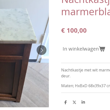
marmerbl
€ 100,00
In winkelwagen
Nachtkastje met wit marme
deur.
Maten; HxBxD 68x39x37 c
D
D
S
e
e
h