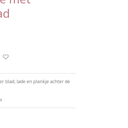
ad
r blad, lade en plankje achter de
m