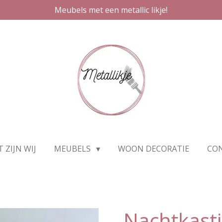
Meubels met een metallic likje!
T ZIJN WIJ
MEUBELS
WOON DECORATIE
CO
Nachtkast