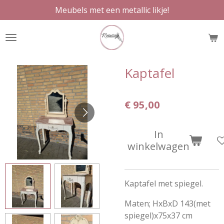
Meubels met een metallic likje!
Ga
direct
naar
de
hoofdinhoud
Kaptafel
€ 95,00
In
winkelwagen
Kaptafel met spiegel.
Maten; HxBxD 143(met
spiegel)x75x37 cm