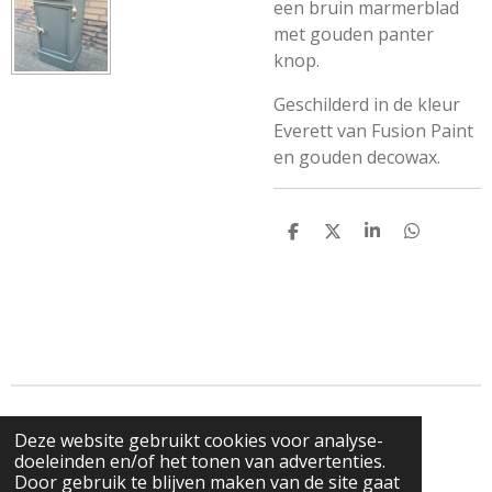
een bruin marmerblad
met gouden panter
knop.
Geschilderd in de kleur
Everett van Fusion Paint
en gouden decowax.
D
D
S
D
e
e
h
e
l
e
a
l
e
l
r
e
n
e
n
Deze website gebruikt cookies voor analyse-
I
doeleinden en/of het tonen van advertenties.
n
© 2023 - 2026 Metallikje
Door gebruik te blijven maken van de site gaat