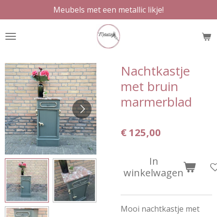
Meubels met een metallic likje!
Ga
direct
naar
de
hoofdinhoud
Nachtkastje
met bruin
marmerblad
€ 125,00
In
winkelwagen
Mooi nachtkastje met